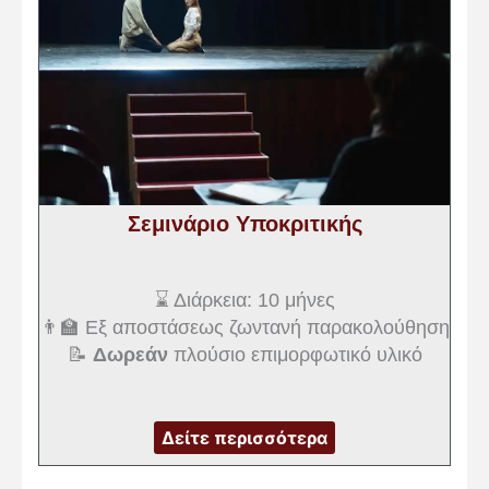
Σεμινάριο Υποκριτικής
⌛ Διάρκεια: 10 μήνες
👨‍🏫 Εξ αποστάσεως ζωντανή παρακολούθηση
📝
Δωρεάν
πλούσιο επιμορφωτικό υλικό
Δείτε περισσότερα