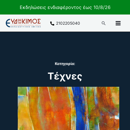
Εκδηλώσεις ενδιαφέροντος έως 10/8/26
Μετάβαση
Αναζήτηση
2102205040
στο
περιεχόμενο
Κατηγορία:
Τέχνες