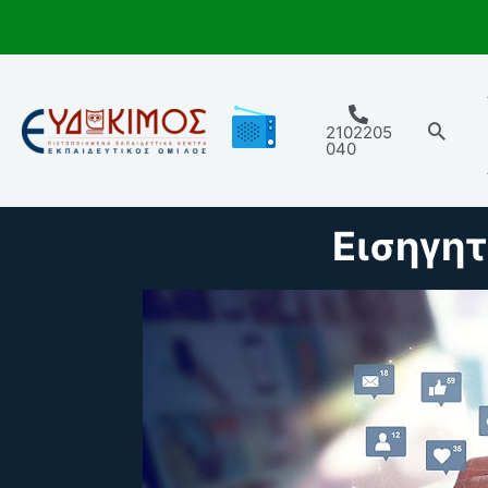
Μετάβαση
στο
περιεχόμενο
Αναζ
2102205
040
Εισηγητ