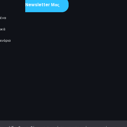
Newsletter Μας
μένα
ικά
ινάρια