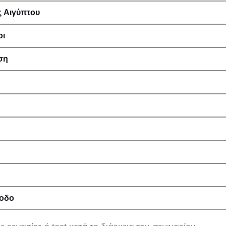
ς Αιγύπτου
οι
ση
ίοδο