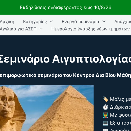
Εκδηλώσεις ενδιαφέροντος έως 10/8/26
Αρχική
Κατηγορίες
Ενεργά σεμινάρια
Ασύγχρ
ήτηση
Αγγλικά για ΑΣΕΠ
Ημερολόγιο έναρξης νέων τμημάτων
Σεμινάριο Αιγυπτιολογία
επιμορφωτικό σεμινάριο του
Κέντρου Δια Βίου Μά
🏷️ Μόλις μ
⏱️ Διάρκει
👨‍🏫 Με φυσ
💻 Εξ απο
📖 Δωρεάν 