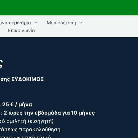
ονα σεμινάρια
Μοριοδότηση
Επικοινωνία
ς
θησης ΕΥΔΟΚΙΜΟΣ
ε
25 € / μήνα
α:
2 ώρες την εβδομάδα για 10 μήνες
ικό ομιλητή (εισηγητή)
στάσεως παρακολούθηση
επιμορφωτικό υλικό