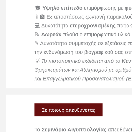
🎓
Υψηλό επίπεδο
επιμόρφωσης με
φυ
👨‍🏫 Εξ αποστάσεως ζωντανή παρακολο
💻 Δυνατότητα
ετεροχρονισμένης
παρακ
📝
Δωρεάν
πλούσιο επιμορφωτικό υλικό
✎ Δυνατότητα συμμετοχής σε εξετάσεις
π
την ενδυνάμωση του βιογραφικού σας στη
💡
Το πιστοποιητικό εκδίδεται από το
Κέν
Θρησκευμάτων και Αθλητισμού με αριθμ
και Επαγγελματικού Προσανατολισμού (Ε
Σε ποιους απευθύνεται;
Το
Σεμινάριο Αιγυπτιολογίας
απευθύνετα