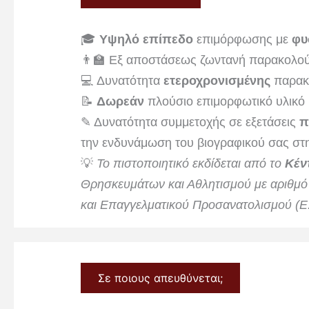
🎓
Υψηλό επίπεδο
επιμόρφωσης με
φυ
👨‍🏫 Εξ αποστάσεως ζωντανή παρακολο
💻 Δυνατότητα
ετεροχρονισμένης
παρακ
📝
Δωρεάν
πλούσιο επιμορφωτικό υλικό
✎ Δυνατότητα συμμετοχής σε εξετάσεις
π
την ενδυνάμωση του βιογραφικού σας στη
💡
Το πιστοποιητικό εκδίδεται από το
Κέν
Θρησκευμάτων και Αθλητισμού με αριθμ
και Επαγγελματικού Προσανατολισμού (Ε
Σε ποιους απευθύνεται;