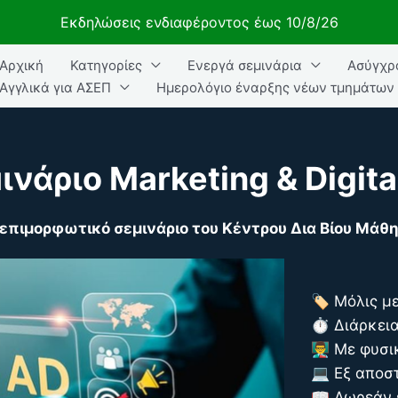
Εκδηλώσεις ενδιαφέροντος έως 10/8/26
Αρχική
Κατηγορίες
Ενεργά σεμινάρια
Ασύγχρ
ήτηση
Αγγλικά για ΑΣΕΠ
Ημερολόγιο έναρξης νέων τμημάτων
ινάριο Marketing & Digita
επιμορφωτικό σεμινάριο του
Κέντρου Δια Βίου Μά
🏷️ Μόλις μ
⏱️ Διάρκει
👨‍🏫 Με φυσ
💻 Εξ απο
📖 Δωρεάν 