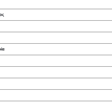
ος
ρία