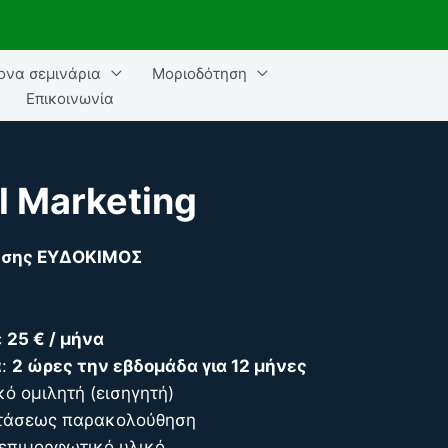
ονα σεμινάρια
Μοριοδότηση
Επικοινωνία
l Marketing
θησης ΕΥΔΟΚΙΜΟΣ
ε
25 € / μήνα
α:
2 ώρες την εβδομάδα για 12 μήνες
ικό ομιλητή (εισηγητή)
στάσεως παρακολούθηση
επιμορφωτικό υλικό