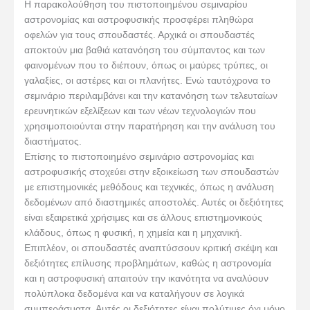
Η παρακολούθηση του πιστοποιημένου σεμιναρίου
αστρονομίας και αστροφυσικής προσφέρει πληθώρα
οφελών για τους σπουδαστές. Αρχικά οι σπουδαστές
αποκτούν μια βαθιά κατανόηση του σύμπαντος και των
φαινομένων που το διέπουν, όπως οι μαύρες τρύπες, οι
γαλαξίες, οι αστέρες και οι πλανήτες. Ενώ ταυτόχρονα το
σεμινάριο περιλαμβάνει και την κατανόηση των τελευταίων
ερευνητικών εξελίξεων και των νέων τεχνολογιών που
χρησιμοποιούνται στην παρατήρηση και την ανάλυση του
διαστήματος.
Επίσης το πιστοποιημένο σεμινάριο αστρονομίας και
αστροφυσικής στοχεύει στην εξοικείωση των σπουδαστών
με επιστημονικές μεθόδους και τεχνικές, όπως η ανάλυση
δεδομένων από διαστημικές αποστολές. Αυτές οι δεξιότητες
είναι εξαιρετικά χρήσιμες και σε άλλους επιστημονικούς
κλάδους, όπως η φυσική, η χημεία και η μηχανική.
Επιπλέον, οι σπουδαστές αναπτύσσουν κριτική σκέψη και
δεξιότητες επίλυσης προβλημάτων, καθώς η αστρονομία
και η αστροφυσική απαιτούν την ικανότητα να αναλύουν
πολύπλοκα δεδομένα και να καταλήγουν σε λογικά
συμπεράσματα. Αυτές οι δεξιότητες είναι πολύτιμες όχι μόνο