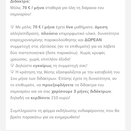
Δίδακτρα:
Μόλις
70 € / μήνα
σταθερά για όλη τη διάρκεια του
σεμιναρίου!
💡 Με μόλις
70 € / μήνα
έχετε
live
μαθήματα,
άμεση
αλληλεπίδραση,
πλούσιο
επιμορφωτικό υλικό, δυνατότητα
ετεροχρονισμένης παρακολούθησης και
ΔΩΡΕΑΝ
συμμετοχή στις εξετάσεις (αν το επιθυμείτε) για να λάβετε
δύο πιστοποιητικά (δείτε παρακάτω). Χωρίς κρυφές
χρεώσεις, χωρίς επιπλέον έξοδα!
💡 Δηλώστε
εγκαίρως
τη συμμετοχή σας!
💡 Η κράτηση της θέσης εξασφαλίζεται με την καταβολή του
1ου μήνα των διδάκτρων. Επίσης έχετε τη δυνατότητα, αν
το επιθυμείτε, να
προεξοφλήσετε
τα δίδακτρα του
σεμιναρίου και να σας
χαρίσουμε 3 μήνες διδάκτρων
,
δηλαδή να
κερδίσετε
210 ευρώ!
Συμπληρώστε τη φόρμα εκδήλωσης ενδιαφέροντος που θα
βρείτε παρακάτω για να ενημερωθείτε!