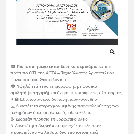
🎓
Πιστοποιημένο εκπαιδευτικό σεμινάριο
κατά το
πρότυπο QTL της ACTA – Τεχνοβλαστός Αριστοτελείου
Πανεπιστημίου Θεσσαλονίκης
🎓
Υψηλό επίπεδο
επιμόρφωσης με
φυσικό
ομιλητή (εισηγητή)
και όχι με τυποποιημένες πλατφόρμες
👨‍🏫 Εξ αποστάσεως ζωντανή παρακολούθηση
💻 Δυνατότητα
ετεροχρονισμένης
παρακολούθησης των
μαθημάτων όσες φορές και ό,τι ώρα θέλετε
📝
Δωρεάν
πλούσιο επιμορφωτικό υλικό
✎ Δυνατότητα
δωρεάν
συμμετοχής σε εξετάσεις
προκειμένου να λάβετε δύο πιστοποιητικά